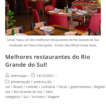
Unser Haus, um dos melhores restaurantes do Rio Grande do Sul,
localizado em Nova Petropólis. - Fonte: Site Oficial Unser Haus.
Melhores restaurantes do Rio
Grande do Sul!
Autor
Post
viverviajar
14/12/2021
do
publicado:
Categoria
alimentação
/
américa do
post:
do
sul
/
Brasil
/
comida
/
culinária
/
Dicas
/
gastronomia
/
Região
post:
Sul
/
Rio Grande do Sul
/
Sem
categoria
/
Sul
/
turismo
/
Viagem