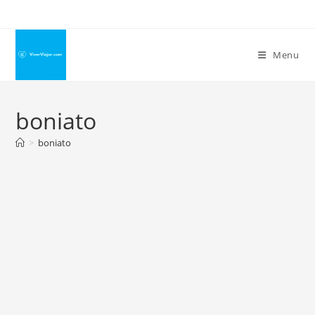
Ir
para
o
Menu
conteúdo
boniato
>
boniato