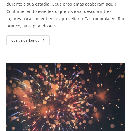
durante a sua estadia? Seus problemas acabaram aqui!
Continue lendo esse texto que você vai descobrir três
lugares para comer bem e aproveitar a Gastronomia em Rio
Branco, na capital do Acre.
Gastronomia
Continue Lendo
Em
Rio
Branco:
3
Lugares
Deliciosos
Para
Comer
Que
Encantam
Qualquer
Viajante