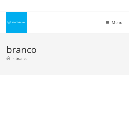
Ir
para
o
Menu
conteúdo
branco
>
branco