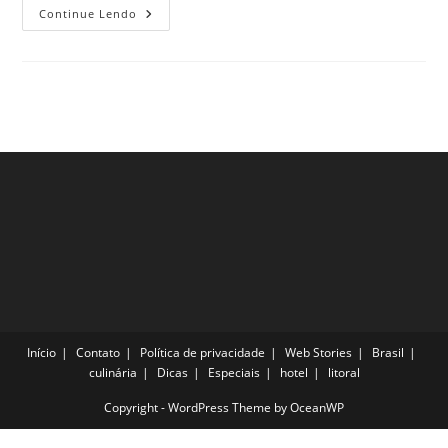
Conheça
Continue Lendo
Os
5
Melhores
Lugares
Para
Você
Curtir
O
Ano
Novo
Em
2022!
Início
Contato
Política de privacidade
Web Stories
Brasil
culinária
Dicas
Especiais
hotel
litoral
Copyright - WordPress Theme by OceanWP