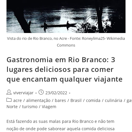
Vista do rio de Rio Branco, no Acre - Fonte: Roneylima25- Wikimedia
Commons
Gastronomia em Rio Branco: 3
lugares deliciosos para comer
que encantam qualquer viajante
Autor
Post
viverviajar
23/02/2022
do
publicado:
Categoria
acre
/
alimentação
/
bares
/
Brasil
/
comida
/
culinária
/
ga
post:
do
Norte
/
turismo
/
Viagem
post:
Está fazendo as suas malas para Rio Branco e não tem
noção de onde pode saborear aquela comida deliciosa