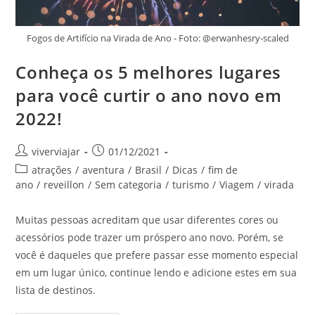
Fogos de Artifício na Virada de Ano - Foto: @erwanhesry-scaled
Conheça os 5 melhores lugares
para você curtir o ano novo em
2022!
Autor
Post
viverviajar
01/12/2021
do
publicado:
Categoria
atrações
/
aventura
/
Brasil
/
Dicas
/
fim de
post:
do
ano
/
reveillon
/
Sem categoria
/
turismo
/
Viagem
/
virada
post:
Muitas pessoas acreditam que usar diferentes cores ou
acessórios pode trazer um próspero ano novo. Porém, se
você é daqueles que prefere passar esse momento especial
em um lugar único, continue lendo e adicione estes em sua
lista de destinos.