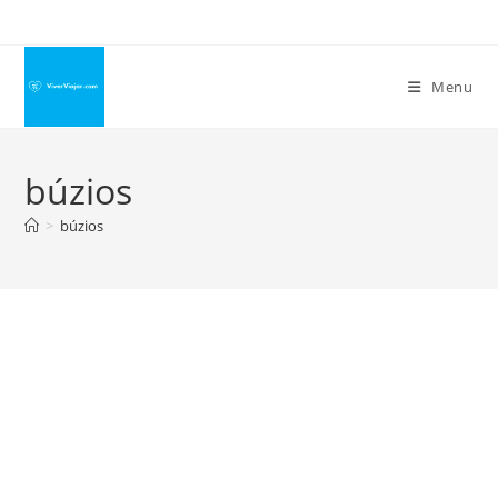
Ir
para
o
Menu
conteúdo
búzios
>
búzios