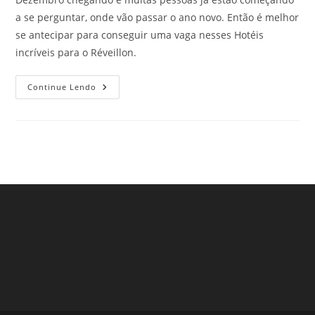
a se perguntar, onde vão passar o ano novo. Então é melhor
se antecipar para conseguir uma vaga nesses Hotéis
incríveis para o Réveillon.
Hotéis
Continue Lendo
Incríveis
Para
O
Réveillon:
Confira
Como
Aproveitar
A
Virada
Do
Ano!