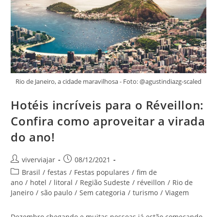
Rio de Janeiro, a cidade maravilhosa - Foto: @agustindiazg-scaled
Hotéis incríveis para o Réveillon:
Confira como aproveitar a virada
do ano!
Autor
Post
viverviajar
08/12/2021
do
publicado:
Categoria
Brasil
/
festas
/
Festas populares
/
fim de
post:
do
ano
/
hotel
/
litoral
/
Região Sudeste
/
réveillon
/
Rio de
post:
Janeiro
/
são paulo
/
Sem categoria
/
turismo
/
Viagem
Dezembro chegando e muitas pessoas já estão começando