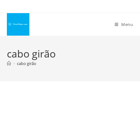
Ir
para
o
Menu
conteúdo
cabo girão
>
cabo girão