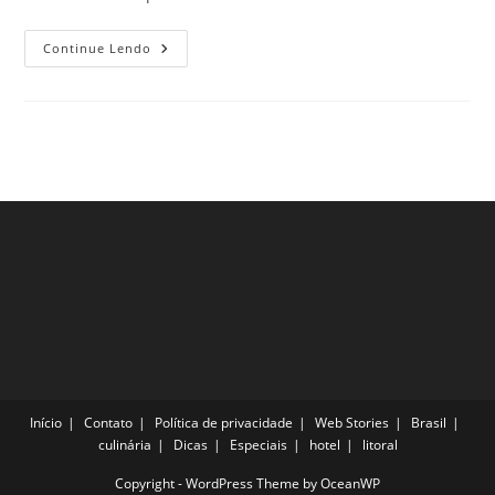
Pontos
Continue Lendo
Turísticos
Na
Ilha
Da
Madeira
Para
Visitar
Pelo
Menos
Uma
Vez
Na
Vida
Início
Contato
Política de privacidade
Web Stories
Brasil
culinária
Dicas
Especiais
hotel
litoral
Copyright - WordPress Theme by OceanWP