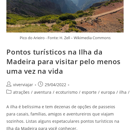
Pico do Arieiro - Fonte: H. Zell – Wikimedia Commons
Pontos turísticos na Ilha da
Madeira para visitar pelo menos
uma vez na vida
Autor
Post
viverviajar
29/04/2022
do
publicado:
Categoria
atrações
/
aventura
/
ecoturismo
/
esporte
/
europa
/
ilha
/
post:
do
post:
A ilha é belíssima e tem dezenas de opções de passeios
para casais, famílias, amigos e aventureiros que viajam
sozinhos. Listas alguns espetaculares pontos turísticos na
Ilha da Madeira para você conhecer.