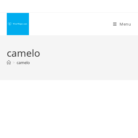
Ir
para
o
Menu
conteúdo
camelo
>
camelo