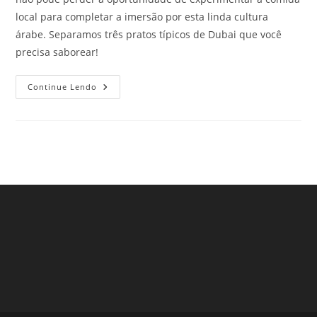
local para completar a imersão por esta linda cultura
árabe. Separamos três pratos típicos de Dubai que você
precisa saborear!
Pratos
Continue Lendo
Típicos
De
Dubai
Que
Precisam
Ser
Experimentados
Na
Próxima
Viagem
Ao
Oriente
Médio