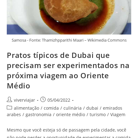
Samosa - Fonte: Thamizhpparithi Maari – Wikimedia Commons
Pratos típicos de Dubai que
precisam ser experimentados na
próxima viagem ao Oriente
Médio
Autor
Post
viverviajar
05/04/2022
do
publicado:
Categoria
alimentação
/
comida
/
culinária
/
dubai
/
emirados
post:
do
arabes
/
gastronomia
/
oriente médio
/
turismo
/
Viagem
post:
Mesmo que você esteja só de passagem pela cidade, você
não pode perder a oportunidade de experimentar a comida