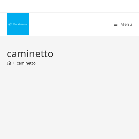
Ir
para
o
Menu
conteúdo
caminetto
>
caminetto