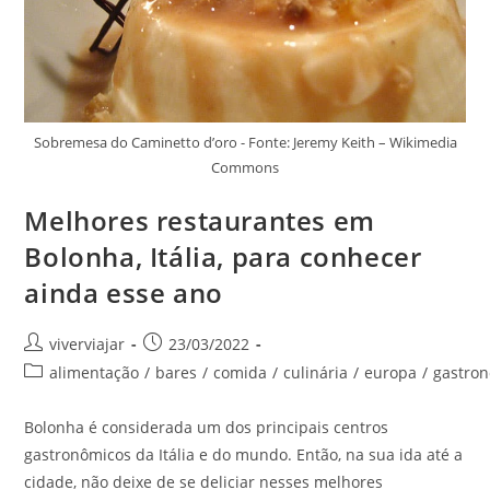
Sobremesa do Caminetto d’oro - Fonte: Jeremy Keith – Wikimedia
Commons
Melhores restaurantes em
Bolonha, Itália, para conhecer
ainda esse ano
Autor
Post
viverviajar
23/03/2022
do
publicado:
Categoria
alimentação
/
bares
/
comida
/
culinária
/
europa
/
gastro
post:
do
post:
Bolonha é considerada um dos principais centros
gastronômicos da Itália e do mundo. Então, na sua ida até a
cidade, não deixe de se deliciar nesses melhores