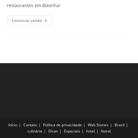
restaurantes em Bolonha!
Melhores
Continue Lendo
Restaurantes
Em
Bolonha,
Itália,
Para
Conhecer
Ainda
Esse
Ano
Início
Contato
Política de privacidade
Web Stories
Brasil
culinária
Dicas
Especiais
hotel
litoral