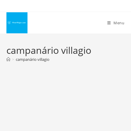
Ir
para
o
Menu
conteúdo
campanário villagio
>
campanário villagio