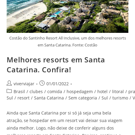
Costão do Santinho Resort All Inclusive, um dos melhores resorts
em Santa Catarina. Fonte: Costão
Melhores resorts em Santa
Catarina. Confira!
Autor
Post
viverviajar
01/01/2022
do
publicado:
Categoria
Brasil
/
clubes
/
comida
/
hospedagem
/
hotel
/
litoral
/
pra
post:
do
Sul
/
resort
/
Santa Catarina
/
Sem categoria
/
Sul
/
turismo
/
post:
Ainda que Santa Catarina por si só já seja uma bela
atração, se hospedar em um resort vai deixar sua viagem
ainda melhor. Logo, não deixe de conferir alguns dos