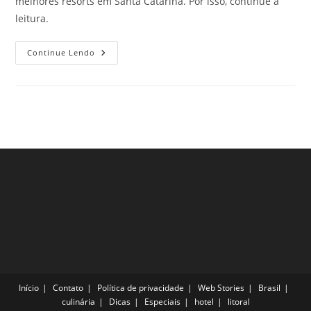
melhores resorts em Santa Catarina. Por isso, continue a
leitura.
Melhores
Continue Lendo
Resorts
Em
Santa
Catarina.
Confira!
Início
Contato
Política de privacidade
Web Stories
Brasil
culinária
Dicas
Especiais
hotel
litoral