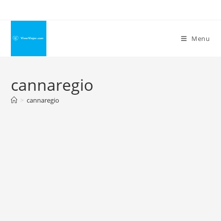
Ir
para
o
Menu
conteúdo
cannaregio
>
cannaregio