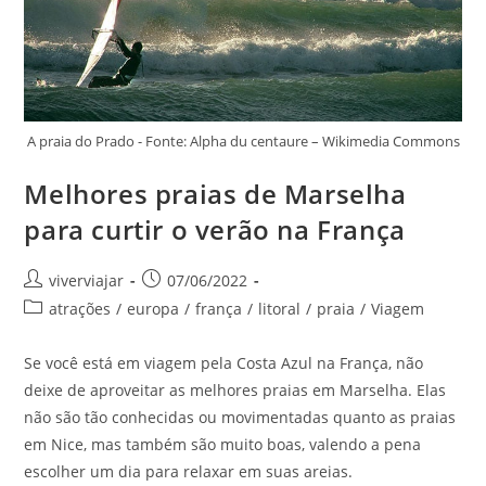
A praia do Prado - Fonte: Alpha du centaure – Wikimedia Commons
Melhores praias de Marselha
para curtir o verão na França
Autor
Post
viverviajar
07/06/2022
do
publicado:
Categoria
atrações
/
europa
/
frança
/
litoral
/
praia
/
Viagem
post:
do
post:
Se você está em viagem pela Costa Azul na França, não
deixe de aproveitar as melhores praias em Marselha. Elas
não são tão conhecidas ou movimentadas quanto as praias
em Nice, mas também são muito boas, valendo a pena
escolher um dia para relaxar em suas areias.