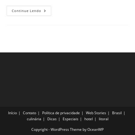
Melhores
Continue Lendo
Praias
De
Marselha
Para
Curtir
O
Verão
Na
França
Início
Contato
Política de privacidade
Web Stories
Brasil
culinária
Dicas
Especiais
hotel
litoral
Copyright - WordPress Theme by OceanWP