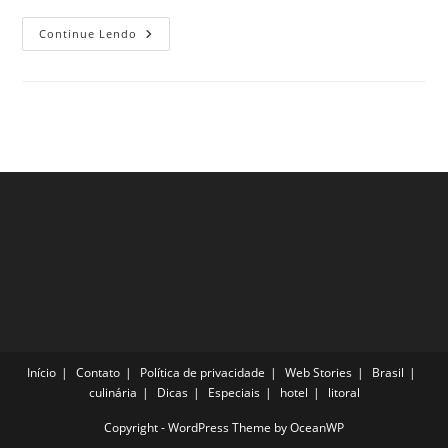
Lugares
Continue Lendo
Incríveis
Em
Berlim
Para
Conhecer
Nas
Férias
Deste
Ano
Início
Contato
Política de privacidade
Web Stories
Brasil
culinária
Dicas
Especiais
hotel
litoral
Copyright - WordPress Theme by OceanWP