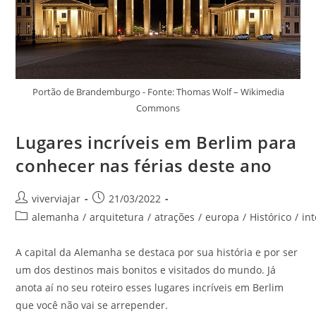
Portão de Brandemburgo - Fonte: Thomas Wolf – Wikimedia
Commons
Lugares incríveis em Berlim para
conhecer nas férias deste ano
Autor
Post
viverviajar
21/03/2022
do
publicado:
Categoria
alemanha
/
arquitetura
/
atrações
/
europa
/
Histórico
/
in
post:
do
post:
A capital da Alemanha se destaca por sua história e por ser
um dos destinos mais bonitos e visitados do mundo. Já
anota aí no seu roteiro esses lugares incríveis em Berlim
que você não vai se arrepender.