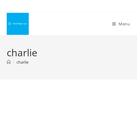
Ir
para
o
Menu
conteúdo
charlie
>
charlie