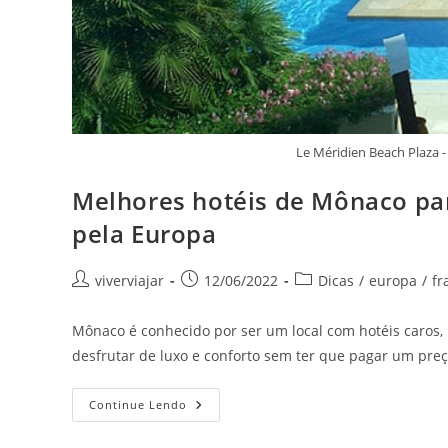
Le Méridien Beach Plaza 
Melhores hotéis de Mônaco par
pela Europa
Autor
Post
Categoria
viverviajar
12/06/2022
Dicas
/
europa
/
fr
do
publicado:
do
post:
post:
Mônaco é conhecido por ser um local com hotéis caros
desfrutar de luxo e conforto sem ter que pagar um preç
Melhores
Continue Lendo
Hotéis
De
Mônaco