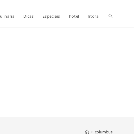
Alternar
ulinária
Dicas
Especiais
hotel
litoral
pesquisa
do
site
>
columbus