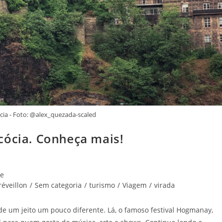
cia - Foto: @alex_quezada-scaled
cócia. Conheça mais!
de
réveillon
/
Sem categoria
/
turismo
/
Viagem
/
virada
de um jeito um pouco diferente. Lá, o famoso festival Hogmanay,