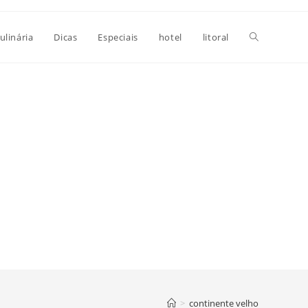
Alternar
ulinária
Dicas
Especiais
hotel
litoral
pesquisa
do
site
>
continente velho