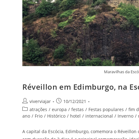
Maravilhas da Escó
Réveillon em Edimburgo, na Es
Autor
Post
viverviajar
10/12/2021
do
publicado:
Categoria
atrações
/
europa
/
festas
/
Festas populares
/
fim 
post:
do
ano
/
Frio
/
Histórico
/
hotel
/
internacional
/
Inverno
/
post:
A capital da Escócia, Edimburgo, comemora o Réveillon 