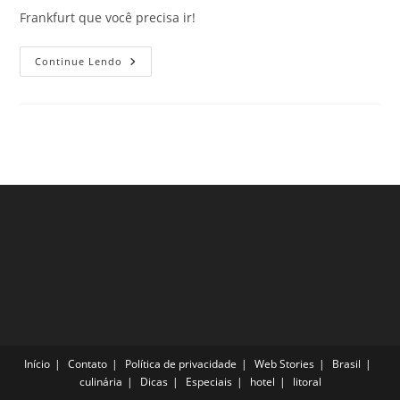
Frankfurt que você precisa ir!
Melhores
Continue Lendo
Bares
De
Frankfurt
Para
Conhecer
Ainda
Esse
Ano
Quando
Estiver
De
Férias
Início
Contato
Política de privacidade
Web Stories
Brasil
culinária
Dicas
Especiais
hotel
litoral