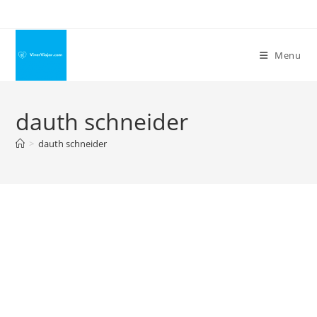
Ir
para
o
Menu
conteúdo
dauth schneider
>
dauth schneider