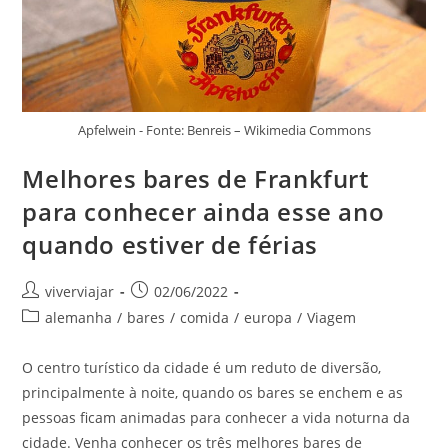
Apfelwein - Fonte: Benreis – Wikimedia Commons
Melhores bares de Frankfurt
para conhecer ainda esse ano
quando estiver de férias
Autor
Post
viverviajar
02/06/2022
do
publicado:
Categoria
alemanha
/
bares
/
comida
/
europa
/
Viagem
post:
do
post:
O centro turístico da cidade é um reduto de diversão,
principalmente à noite, quando os bares se enchem e as
pessoas ficam animadas para conhecer a vida noturna da
cidade. Venha conhecer os três melhores bares de