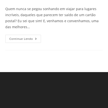
do
publicado:
do
post:
post:
Quem nunca se pegou sonhando em viajar para lugares
incríveis, daqueles que parecem ter saído de um cartão
postal? Eu sei que sim! E, venhamos e convenhamos, uma
das melhores…
Instagramáveis:
Continue Lendo
Os
7
Spots
Mais
Fotogênicos
Do
Mundo
Para
Renovar
Seu
Feed!