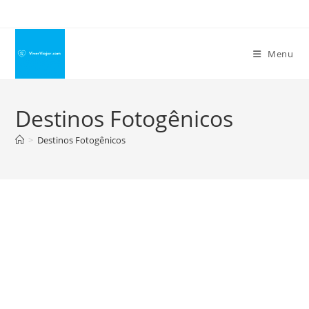
Ir
para
o
Menu
conteúdo
Destinos Fotogênicos
>
Destinos Fotogênicos