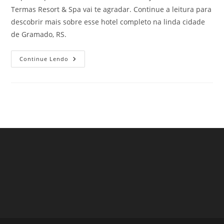
Termas Resort & Spa vai te agradar. Continue a leitura para
descobrir mais sobre esse hotel completo na linda cidade
de Gramado, RS.
Conheça
Continue Lendo
O
Incrível
Wyndham
Gramado
Termas
Resort
&
Spa!