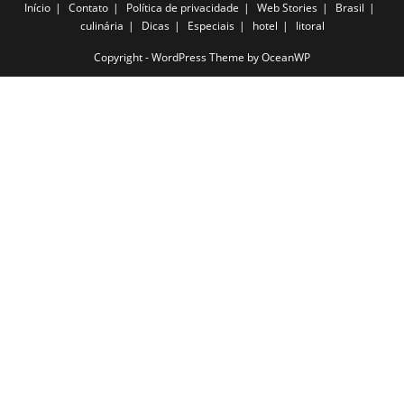
Início
Contato
Política de privacidade
Web Stories
Brasil
culinária
Dicas
Especiais
hotel
litoral
Copyright - WordPress Theme by OceanWP