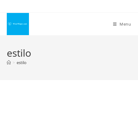
Ir
para
o
Menu
conteúdo
estilo
>
estilo