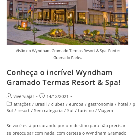
Visão do Wyndham Gramado Termas Resort & Spa. Fonte:
Gramado Parks.
Conheça o incrível Wyndham
Gramado Termas Resort & Spa!
Autor
Post
viverviajar
14/12/2021
do
publicado:
Categoria
atrações
/
Brasil
/
clubes
/
europa
/
gastronomia
/
hotel
/
post:
do
Sul
/
resort
/
Sem categoria
/
Sul
/
turismo
/
Viagem
post:
Se você está procurando por um destino para não precisar
se preocupar com nada, com certeza o Wyndham Gramado