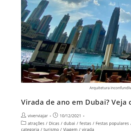
Arquitetura inconfundív
Virada de ano em Dubai? Veja 
Autor
Post
viverviajar
10/12/2021
do
publicado:
Categoria
atrações
/
Dicas
/
dubai
/
festas
/
Festas populares
post:
do
categoria
/
turismo
/
Viagem
/
virada