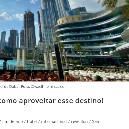
el de Dubai. Foto: @waelhneini-scaled
como aproveitar esse destino!
/
fim de ano
/
hotel
/
internacional
/
réveillon
/
Sem