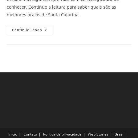
conhecer. Continue a leitura para saber quais são as
melhores praias de Santa Catarina.
As
Continue Lendo
Melhores
Praias
De
Santa
Catarina!
Clique
E
Confira
Início
Contato
Política de privacidade
Web Stories
Brasil