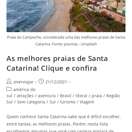
Praia do Campeche, considerada uma das melhores praias de Santa
Catarina. Fonte: psomas - Unsplash
As melhores praias de Santa
Catarina! Clique e confira
Autor
Post
viverviajar
21/12/2021
do
publicado:
Categoria
américa do
post:
do
sul
/
atrações
/
aventura
/
Brasil
/
litoral
/
praia
/
Região
post:
Sul
/
Sem categoria
/
Sul
/
turismo
/
Viagem
Quem conhece Santa Catarina sabe que é difícil escolher,
entre tantas, as melhores praias. Porém, nesta lista
escolhemos algumas que você com certeza gostará de