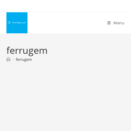
Ir
para
o
Menu
conteúdo
ferrugem
>
ferrugem