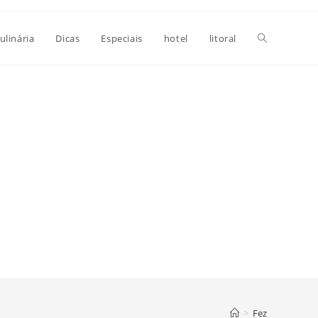
Alternar
ulinária
Dicas
Especiais
hotel
litoral
pesquisa
do
site
>
Fez