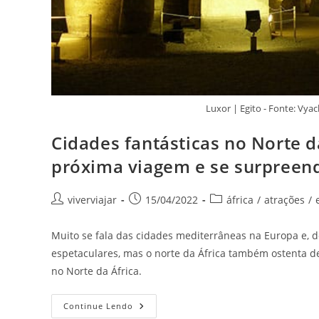
Luxor | Egito - Fonte: Vy
Cidades fantásticas no Norte da
próxima viagem e se surpreen
Autor
Post
Categoria
viverviajar
15/04/2022
áfrica
/
atrações
/
do
publicado:
do
post:
post:
Muito se fala das cidades mediterrâneas na Europa e, de 
espetaculares, mas o norte da África também ostenta de
no Norte da África.
Cidades
Continue Lendo
Fantásticas