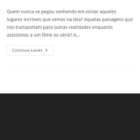
do
publicado:
do
post:
post:
Quem nunca se pegou sonhando em visitar aqueles
lugares incríveis que vemos na tela? Aquelas paisagens que
nos transportam para outras realidades enquanto
assistimos a um filme ou série? A…
Roteiro
Continue Lendo
De
Cinema:
Cidades
Reais
Que
Serviram
De
Cenário
Para
Grandes
Filmes
E
Séries