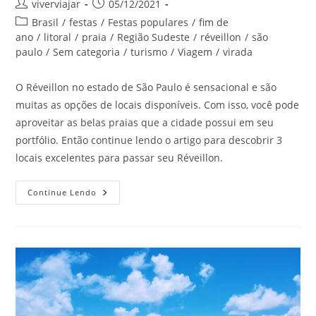
Autor
Post
viverviajar
05/12/2021
do
publicado:
Categoria
Brasil
/
festas
/
Festas populares
/
fim de
post:
do
ano
/
litoral
/
praia
/
Região Sudeste
/
réveillon
/
são
post:
paulo
/
Sem categoria
/
turismo
/
Viagem
/
virada
O Réveillon no estado de São Paulo é sensacional e são
muitas as opções de locais disponíveis. Com isso, você pode
aproveitar as belas praias que a cidade possui em seu
portfólio. Então continue lendo o artigo para descobrir 3
locais excelentes para passar seu Réveillon.
Onde
Continue Lendo
Passar
O
Réveillon
No
Estado
De
São
Paulo
–
Parte
3