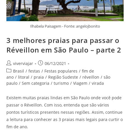
Ilhabela Paisagem - Fonte: angelojbonito
3 melhores praias para passar o
Réveillon em São Paulo – parte 2
Autor
Post
viverviajar
06/12/2021
do
publicado:
Categoria
Brasil
/
festas
/
Festas populares
/
fim de
post:
do
ano
/
litoral
/
praia
/
Região Sudeste
/
réveillon
/
são
post:
paulo
/
Sem categoria
/
turismo
/
Viagem
/
virada
Existem muitas praias lindas em São Paulo onde você pode
passar o Réveillon. Com isso, entenda que são vários
pontos turísticos presentes nessas regiões. Assim, continue
a leitura para conhecer as 3 praias mais legais para curtir o
fim de ano.