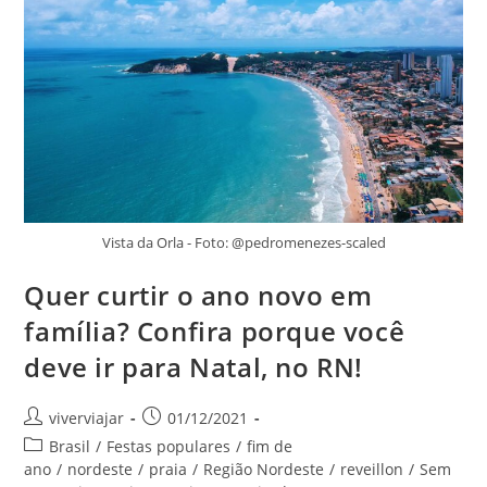
Vista da Orla - Foto: @pedromenezes-scaled
Quer curtir o ano novo em
família? Confira porque você
deve ir para Natal, no RN!
Autor
Post
viverviajar
01/12/2021
do
publicado:
Categoria
Brasil
/
Festas populares
/
fim de
post:
do
ano
/
nordeste
/
praia
/
Região Nordeste
/
reveillon
/
Sem