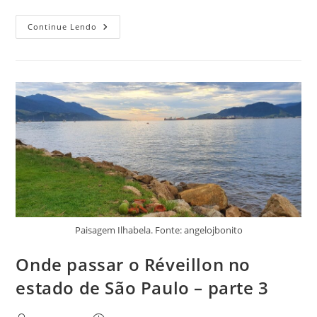
3
Continue Lendo
Melhores
Praias
Para
Passar
O
Réveillon
Em
São
Paulo
–
Parte
2
Paisagem Ilhabela. Fonte: angelojbonito
Onde passar o Réveillon no
estado de São Paulo – parte 3