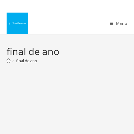
Ir
para
o
Menu
conteúdo
final de ano
>
final de ano