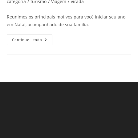
post:
categoria
/
turismo
/
Viagem
/
virada
Reunimos os principais motivos para você iniciar seu ano
em Natal, acompanhado de sua família.
Quer
Continue Lendo
Curtir
O
Ano
Novo
Em
Família?
Confira
Porque
Você
Deve
Ir
Para
Natal,
No
RN!