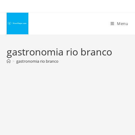
Ir
para
o
Menu
conteúdo
gastronomia rio branco
>
gastronomia rio branco