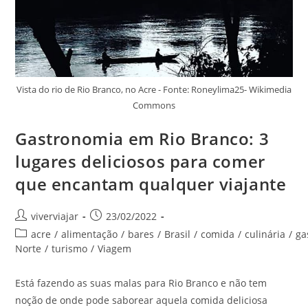
Vista do rio de Rio Branco, no Acre - Fonte: Roneylima25- Wikimedia
Commons
Gastronomia em Rio Branco: 3
lugares deliciosos para comer
que encantam qualquer viajante
Autor
Post
viverviajar
23/02/2022
do
publicado:
Categoria
acre
/
alimentação
/
bares
/
Brasil
/
comida
/
culinária
/
ga
post:
do
Norte
/
turismo
/
Viagem
post:
Está fazendo as suas malas para Rio Branco e não tem
noção de onde pode saborear aquela comida deliciosa