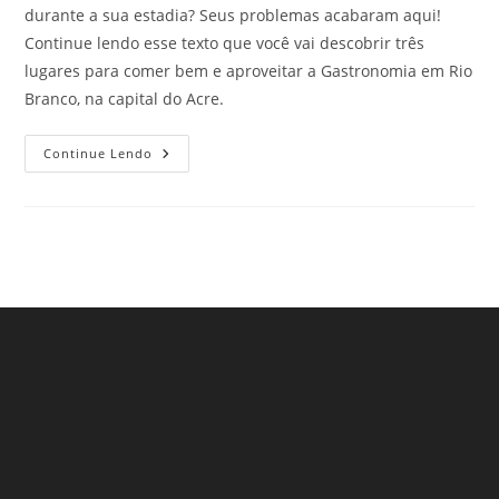
durante a sua estadia? Seus problemas acabaram aqui!
Continue lendo esse texto que você vai descobrir três
lugares para comer bem e aproveitar a Gastronomia em Rio
Branco, na capital do Acre.
Gastronomia
Continue Lendo
Em
Rio
Branco:
3
Lugares
Deliciosos
Para
Comer
Que
Encantam
Qualquer
Viajante