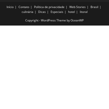
Início
Contato
Política de privacidade
Web Stories
Brasil
culinária
Dicas
Especiais
hotel
litoral
Copyright - WordPress Theme by OceanWP