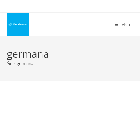
Ir
para
o
Menu
conteúdo
germana
>
germana