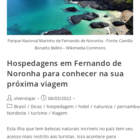
Parque Nacional Marinho de Fernando de Noronha - Fonte: Camilla
Bonatto Bellini – Wikimedia Commons
Hospedagens em Fernando de
Noronha para conhecer na sua
próxima viagem
Autor
Post
viverviajar
06/03/2022
do
publicado:
Categoria
Brasil
/
Dicas
/
hospedagem
/
hotel
/
natureza
/
pernambu
post:
do
Nordeste
/
turismo
/
Viagem
post:
Esta ilha que tem belezas naturais incríveis no país tem seu
acesso mais restrito aos turistas. Isso acontece para