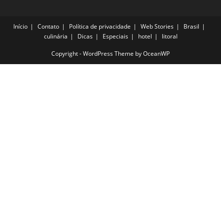
Início
Contato
Política de privacidade
Web Stories
Brasil
culinária
Dicas
Especiais
hotel
litoral
Copyright - WordPress Theme by OceanWP