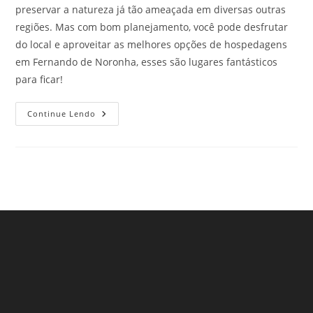
preservar a natureza já tão ameaçada em diversas outras
regiões. Mas com bom planejamento, você pode desfrutar
do local e aproveitar as melhores opções de hospedagens
em Fernando de Noronha, esses são lugares fantásticos
para ficar!
Hospedagens
Continue Lendo
Em
Fernando
De
Noronha
Para
Conhecer
Na
Sua
Próxima
Viagem