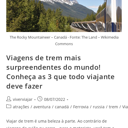
The Rocky Mountaineer – Canadá - Fonte: The Land – Wikimedia
Commons
Viagens de trem mais
surpreendentes do mundo!
Conheça as 3 que todo viajante
deve fazer
Autor
Post
viverviajar
08/07/2022
do
publicado:
Categoria
atrações
/
aventura
/
canadá
/
Ferrovia
/
russia
/
trem
/
Vi
post:
do
post:
Viajar de trem é uma beleza à parte. Ao contrário de