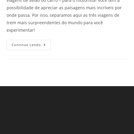
viagens de avião ou carro – para o motorista- você tem a
possibilidade de apreciar as paisagens mais incríveis por
onde passa. Por isso, separamos aqui as três viagens de
trem mais surpreendentes do mundo para você
experimentar!
Viagens
Continue Lendo
De
Trem
Mais
Surpreendentes
Do
Mundo!
Conheça
As
3
Que
Todo
Viajante
Deve
Fazer