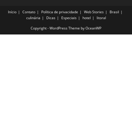
Início
Contato
Política de privacidade
Web Stories
Brasil
culinária
Dicas
Especiais
hotel
litoral
Copyright - WordPress Theme by OceanWP