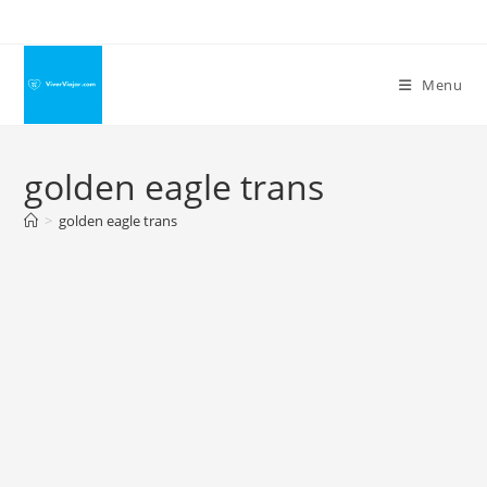
Ir
para
o
Menu
conteúdo
golden eagle trans
>
golden eagle trans