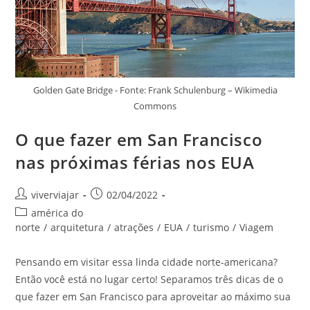
Golden Gate Bridge - Fonte: Frank Schulenburg – Wikimedia
Commons
O que fazer em San Francisco
nas próximas férias nos EUA
Autor
Post
viverviajar
02/04/2022
do
publicado:
Categoria
américa do
post:
do
norte
/
arquitetura
/
atrações
/
EUA
/
turismo
/
Viagem
post:
Pensando em visitar essa linda cidade norte-americana?
Então você está no lugar certo! Separamos três dicas de o
que fazer em San Francisco para aproveitar ao máximo sua