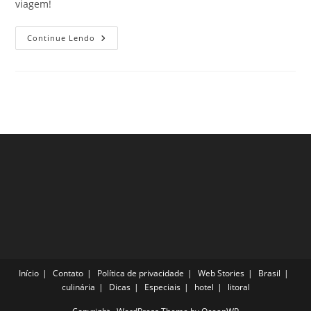
viagem!
O
Continue Lendo
Que
Fazer
Em
San
Francisco
Nas
Próximas
Férias
Nos
EUA
Início
Contato
Política de privacidade
Web Stories
Brasil
culinária
Dicas
Especiais
hotel
litoral