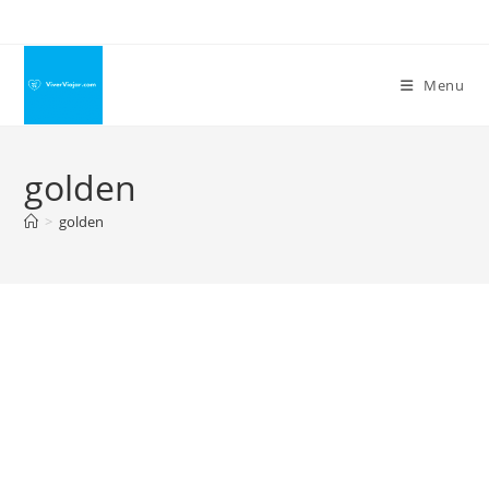
Ir
para
o
Menu
conteúdo
golden
>
golden