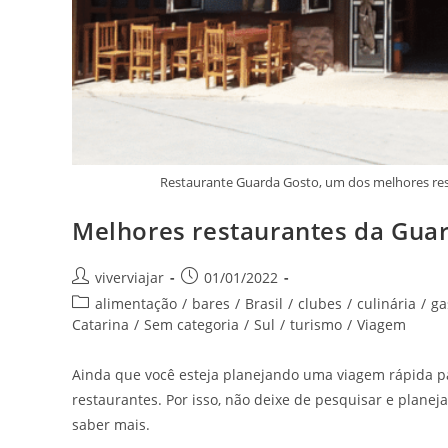
Restaurante Guarda Gosto, um dos melhores re
Melhores restaurantes da Guar
Autor
Post
viverviajar
01/01/2022
do
publicado:
Categoria
alimentação
/
bares
/
Brasil
/
clubes
/
culinária
/
ga
post:
do
Catarina
/
Sem categoria
/
Sul
/
turismo
/
Viagem
post:
Ainda que você esteja planejando uma viagem rápida p
restaurantes. Por isso, não deixe de pesquisar e planejar
saber mais.