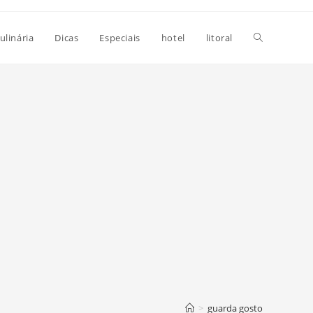
Alternar
ulinária
Dicas
Especiais
hotel
litoral
pesquisa
do
site
>
guarda gosto