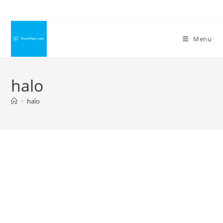
Ir
para
o
Menu
conteúdo
halo
>
halo