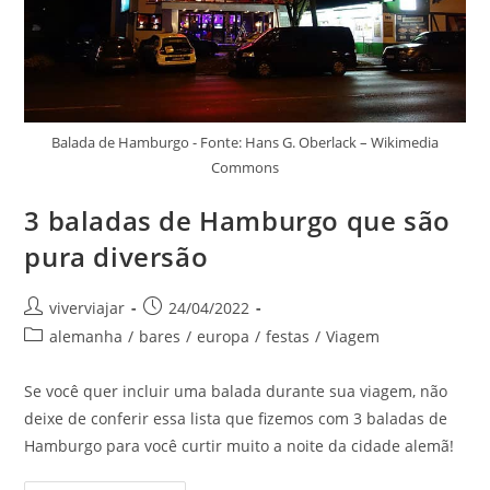
Balada de Hamburgo - Fonte: Hans G. Oberlack – Wikimedia
Commons
3 baladas de Hamburgo que são
pura diversão
Autor
Post
viverviajar
24/04/2022
do
publicado:
Categoria
alemanha
/
bares
/
europa
/
festas
/
Viagem
post:
do
post:
Se você quer incluir uma balada durante sua viagem, não
deixe de conferir essa lista que fizemos com 3 baladas de
Hamburgo para você curtir muito a noite da cidade alemã!