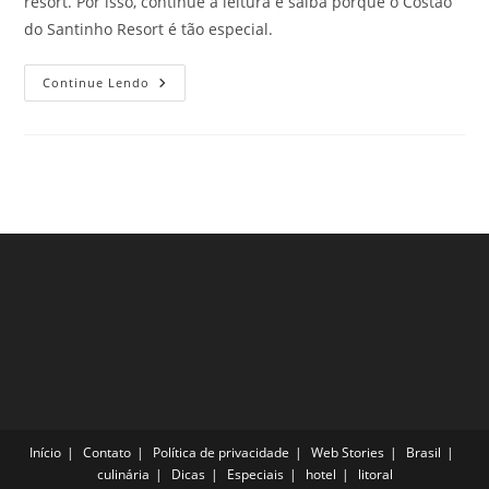
resort. Por isso, continue a leitura e saiba porque o Costão
do Santinho Resort é tão especial.
Saiba
Continue Lendo
Porque
O
Costão
Do
Santinho
Resort
É
Tão
Especial!
Início
Contato
Política de privacidade
Web Stories
Brasil
culinária
Dicas
Especiais
hotel
litoral