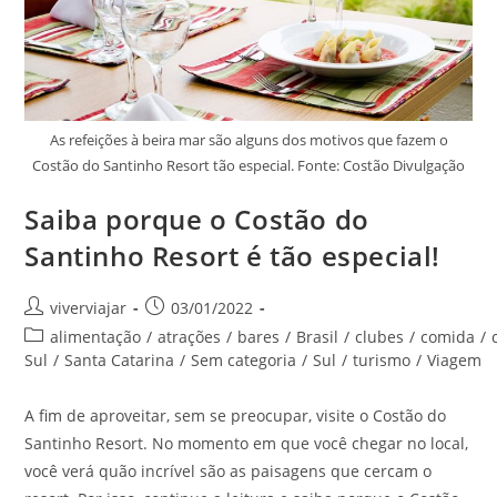
As refeições à beira mar são alguns dos motivos que fazem o
Costão do Santinho Resort tão especial. Fonte: Costão Divulgação
Saiba porque o Costão do
Santinho Resort é tão especial!
Autor
Post
viverviajar
03/01/2022
do
publicado:
Categoria
alimentação
/
atrações
/
bares
/
Brasil
/
clubes
/
comida
/
post:
do
Sul
/
Santa Catarina
/
Sem categoria
/
Sul
/
turismo
/
Viagem
post:
A fim de aproveitar, sem se preocupar, visite o Costão do
Santinho Resort. No momento em que você chegar no local,
você verá quão incrível são as paisagens que cercam o