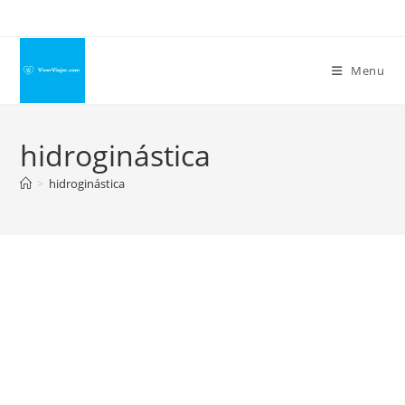
Ir
para
o
Menu
conteúdo
hidroginástica
>
hidroginástica