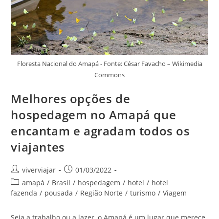
Floresta Nacional do Amapá - Fonte: César Favacho – Wikimedia
Commons
Melhores opções de
hospedagem no Amapá que
encantam e agradam todos os
viajantes
Autor
Post
viverviajar
01/03/2022
do
publicado:
Categoria
amapá
/
Brasil
/
hospedagem
/
hotel
/
hotel
post:
do
fazenda
/
pousada
/
Região Norte
/
turismo
/
Viagem
post:
Seja a trabalho ou a lazer, o Amapá é um lugar que merece