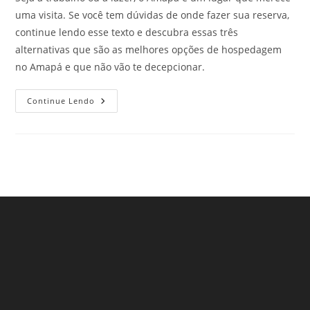
uma visita. Se você tem dúvidas de onde fazer sua reserva,
continue lendo esse texto e descubra essas três
alternativas que são as melhores opções de hospedagem
no Amapá e que não vão te decepcionar.
Melhores
Continue Lendo
Opções
De
Hospedagem
No
Amapá
Que
Encantam
E
Agradam
Todos
Os
Viajantes