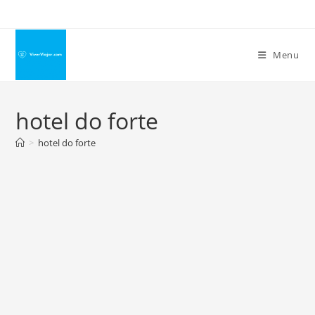
Ir
para
o
Menu
conteúdo
hotel do forte
>
hotel do forte