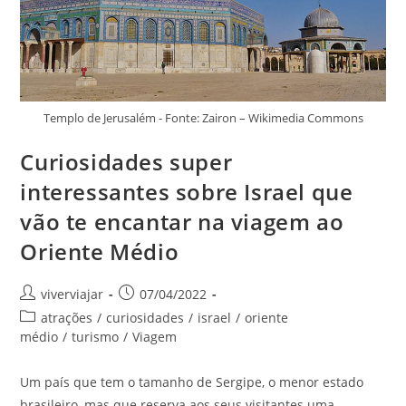
Templo de Jerusalém - Fonte: Zairon – Wikimedia Commons
Curiosidades super
interessantes sobre Israel que
vão te encantar na viagem ao
Oriente Médio
Autor
Post
viverviajar
07/04/2022
do
publicado:
Categoria
atrações
/
curiosidades
/
israel
/
oriente
post:
do
médio
/
turismo
/
Viagem
post:
Um país que tem o tamanho de Sergipe, o menor estado
brasileiro, mas que reserva aos seus visitantes uma