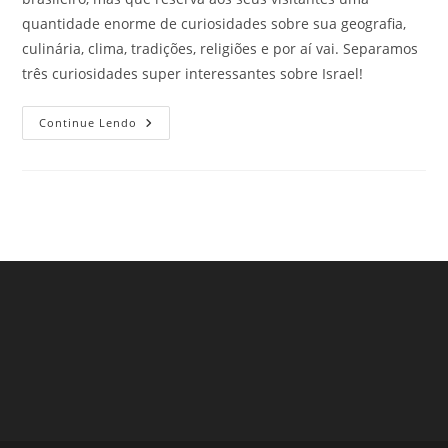
quantidade enorme de curiosidades sobre sua geografia,
culinária, clima, tradições, religiões e por aí vai. Separamos
três curiosidades super interessantes sobre Israel!
Curiosidades
Continue Lendo
Super
Interessantes
Sobre
Israel
Que
Vão
Te
Encantar
Na
Viagem
Ao
Oriente
Médio