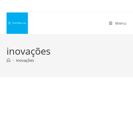
Ir
para
o
Menu
conteúdo
inovações
>
inovações