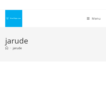
Ir
para
o
Menu
conteúdo
jarude
>
jarude