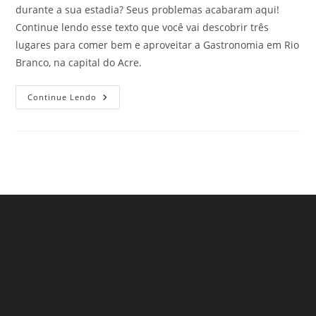
durante a sua estadia? Seus problemas acabaram aqui!
Continue lendo esse texto que você vai descobrir três
lugares para comer bem e aproveitar a Gastronomia em Rio
Branco, na capital do Acre.
Gastronomia
Continue Lendo
Em
Rio
Branco:
3
Lugares
Deliciosos
Para
Comer
Que
Encantam
Qualquer
Viajante