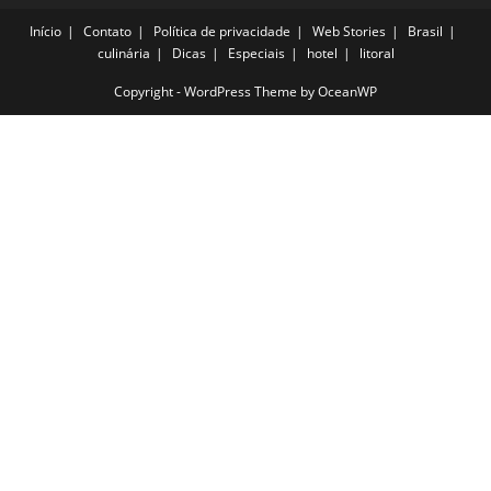
Início
Contato
Política de privacidade
Web Stories
Brasil
culinária
Dicas
Especiais
hotel
litoral
Copyright - WordPress Theme by OceanWP