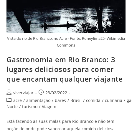
Vista do rio de Rio Branco, no Acre - Fonte: Roneylima25- Wikimedia
Commons
Gastronomia em Rio Branco: 3
lugares deliciosos para comer
que encantam qualquer viajante
Autor
Post
viverviajar
23/02/2022
do
publicado:
Categoria
acre
/
alimentação
/
bares
/
Brasil
/
comida
/
culinária
/
ga
post:
do
Norte
/
turismo
/
Viagem
post:
Está fazendo as suas malas para Rio Branco e não tem
noção de onde pode saborear aquela comida deliciosa