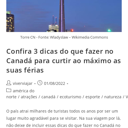
Torre CN - Fonte: Wladyslaw – Wikimedia Commons
Confira 3 dicas do que fazer no
Canadá para curtir ao máximo as
suas férias
Autor
Post
viverviajar
01/08/2022
do
publicado:
Categoria
américa do
post:
do
norte
/
atrações
/
canadá
/
ecoturismo
/
esporte
/
natureza
/
post:
O país atrai milhares de turistas todos os anos por ser um
lugar muito agradável para se visitar. Na sua viagem por lá,
não deixe de incluir essas dicas do que fazer no Canadá no