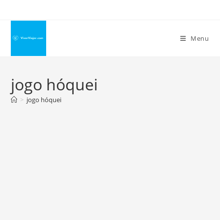
Ir
para
o
Menu
conteúdo
jogo hóquei
>
jogo hóquei