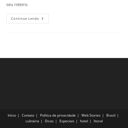
seu roteiro.
Confira
Continue Lendo
3
Dicas
Do
Que
Fazer
No
Canadá
Para
Curtir
Ao
Máximo
As
Suas
Férias
Início
Contato
Política de privacidade
Web Stories
Brasil
culinária
Dicas
Especiais
hotel
litoral