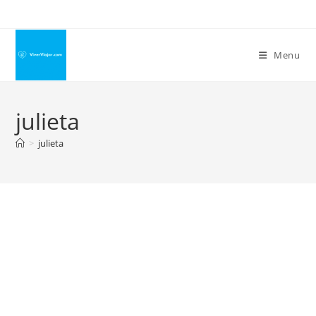
Ir
para
o
Menu
conteúdo
julieta
>
julieta