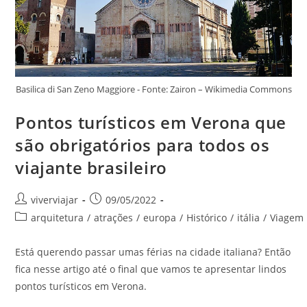
Basilica di San Zeno Maggiore - Fonte: Zairon – Wikimedia Commons
Pontos turísticos em Verona que
são obrigatórios para todos os
viajante brasileiro
Autor
Post
viverviajar
09/05/2022
do
publicado:
Categoria
arquitetura
/
atrações
/
europa
/
Histórico
/
itália
/
Viagem
post:
do
post:
Está querendo passar umas férias na cidade italiana? Então
fica nesse artigo até o final que vamos te apresentar lindos
pontos turísticos em Verona.