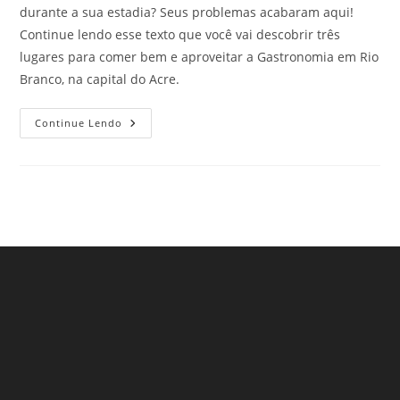
durante a sua estadia? Seus problemas acabaram aqui!
Continue lendo esse texto que você vai descobrir três
lugares para comer bem e aproveitar a Gastronomia em Rio
Branco, na capital do Acre.
Gastronomia
Continue Lendo
Em
Rio
Branco:
3
Lugares
Deliciosos
Para
Comer
Que
Encantam
Qualquer
Viajante