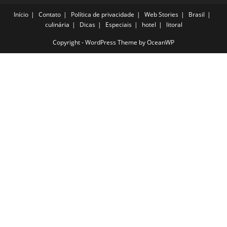
Início
Contato
Política de privacidade
Web Stories
Brasil
culinária
Dicas
Especiais
hotel
litoral
Copyright - WordPress Theme by OceanWP