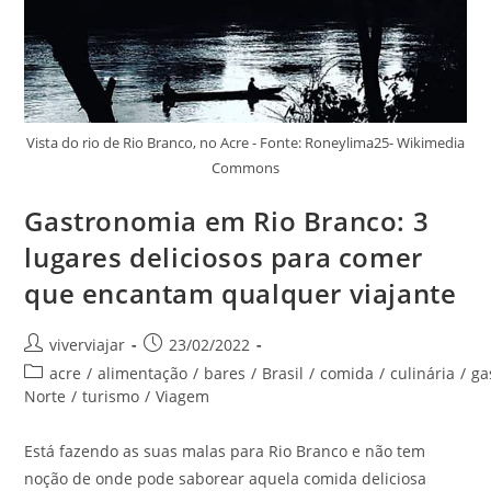
Vista do rio de Rio Branco, no Acre - Fonte: Roneylima25- Wikimedia
Commons
Gastronomia em Rio Branco: 3
lugares deliciosos para comer
que encantam qualquer viajante
Autor
Post
viverviajar
23/02/2022
do
publicado:
Categoria
acre
/
alimentação
/
bares
/
Brasil
/
comida
/
culinária
/
ga
post:
do
Norte
/
turismo
/
Viagem
post:
Está fazendo as suas malas para Rio Branco e não tem
noção de onde pode saborear aquela comida deliciosa