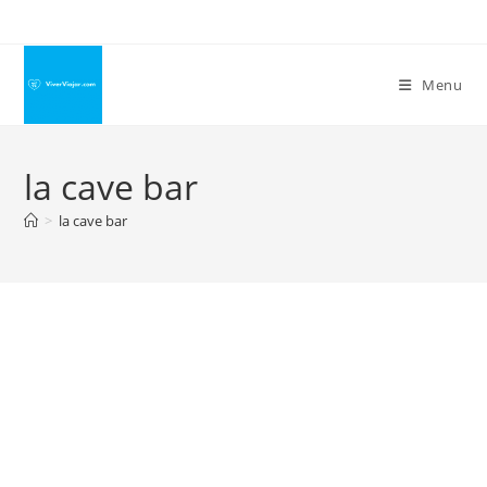
Ir
para
o
Menu
conteúdo
la cave bar
>
la cave bar