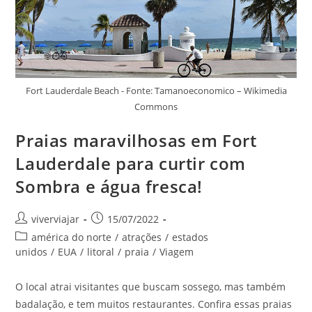
Fort Lauderdale Beach - Fonte: Tamanoeconomico – Wikimedia
Commons
Praias maravilhosas em Fort
Lauderdale para curtir com
Sombra e água fresca!
Autor
Post
viverviajar
15/07/2022
do
publicado:
Categoria
américa do norte
/
atrações
/
estados
post:
do
unidos
/
EUA
/
litoral
/
praia
/
Viagem
post:
O local atrai visitantes que buscam sossego, mas também
badalação, e tem muitos restaurantes. Confira essas praias