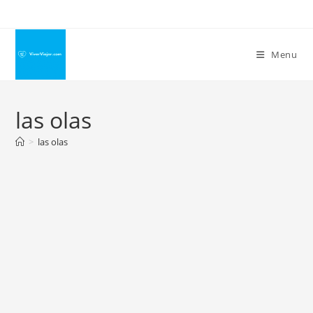
Ir
para
o
Menu
conteúdo
las olas
>
las olas