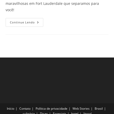
maravilhosas em Fort Lauderdale que separamos para
você!
Praias
Continue Lendo
Maravilhosas
Em
Fort
Lauderdale
Para
Curtir
Com
Sombra
E
Água
Fresca!
Início
Contato
Política de privacidade
Web Stories
Brasil
culinária
Dicas
Especiais
hotel
litoral