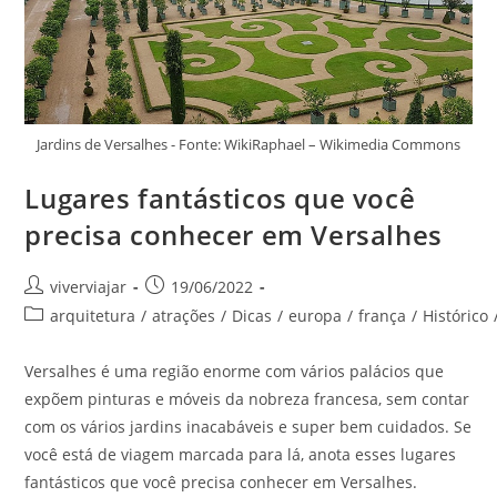
Jardins de Versalhes - Fonte: WikiRaphael – Wikimedia Commons
Lugares fantásticos que você
precisa conhecer em Versalhes
Autor
Post
viverviajar
19/06/2022
do
publicado:
Categoria
arquitetura
/
atrações
/
Dicas
/
europa
/
frança
/
Histórico
post:
do
post:
Versalhes é uma região enorme com vários palácios que
expõem pinturas e móveis da nobreza francesa, sem contar
com os vários jardins inacabáveis e super bem cuidados. Se
você está de viagem marcada para lá, anota esses lugares
fantásticos que você precisa conhecer em Versalhes.