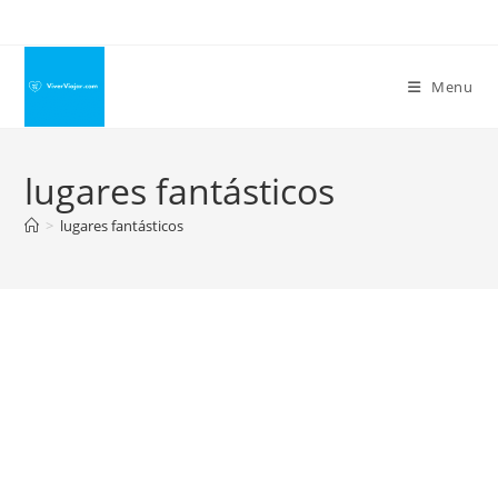
Ir
para
o
Menu
conteúdo
lugares fantásticos
>
lugares fantásticos