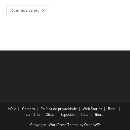
Lugares
Continue Lendo
Fantásticos
Que
Você
Precisa
Conhecer
Em
Versalhes
Início
Contato
Política de privacidade
Web Stories
Brasil
culinária
Dicas
Especiais
hotel
litoral
Copyright - WordPress Theme by OceanWP