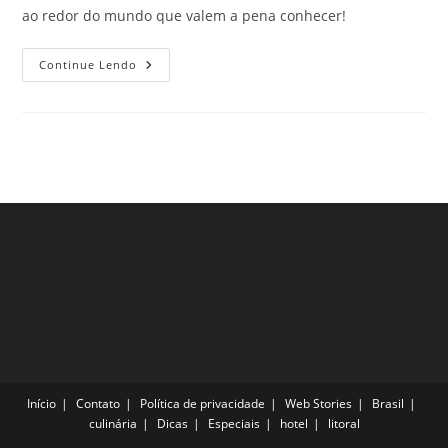
ao redor do mundo que valem a pena conhecer!
Estátuas
Continue Lendo
Gigantes
Ao
Redor
Do
Mundo
Que
Merecem
Ser
Vista
Bem
De
Perto
Início
Contato
Política de privacidade
Web Stories
Brasil
culinária
Dicas
Especiais
hotel
litoral