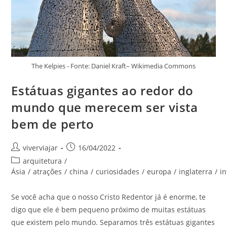
The Kelpies - Fonte: Daniel Kraft– Wikimedia Commons
Estátuas gigantes ao redor do
mundo que merecem ser vista
bem de perto
Autor
Post
viverviajar
16/04/2022
do
publicado:
Categoria
arquitetura
/
post:
do
Ásia
/
atrações
/
china
/
curiosidades
/
europa
/
inglaterra
/
i
post:
Se você acha que o nosso Cristo Redentor já é enorme, te
digo que ele é bem pequeno próximo de muitas estátuas
que existem pelo mundo. Separamos três estátuas gigantes