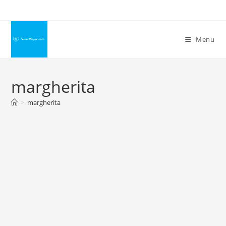
Ir
para
o
Menu
conteúdo
margherita
>
margherita