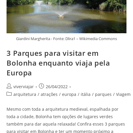
Giardini Margherita - Fonte: Dlira1 – Wikimedia Commons
3 Parques para visitar em
Bolonha enquanto viaja pela
Europa
Autor
Post
viverviajar
26/04/2022
do
publicado:
Categoria
arquitetura
/
atrações
/
europa
/
itália
/
parques
/
Viagem
post:
do
post:
Mesmo com toda a arquitetura medieval, espalhada por
toda a cidade, Bolonha tem opções de lugares verdes
também para dar aquela relaxada! Confira esses 3 parques
para visitar em Bolonha e ter um momento próximo a