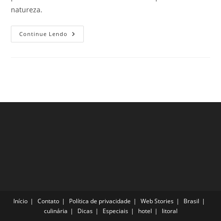
natureza.
3
Continue Lendo
Parques
Para
Visitar
Em
Bolonha
Enquanto
Viaja
Pela
Europa
Início
Contato
Política de privacidade
Web Stories
Brasil
culinária
Dicas
Especiais
hotel
litoral