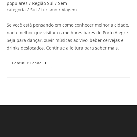
post:
populares
/
Região Sul
/
Sem
categoria
/
Sul
/
turismo
/
Viagem
Se você está pensando em como conhecer melhor a cidade,
nada melhor que visitar os melhores bares de Porto Alegre.
Seja para dançar, ouvir músicas ao vivo, beber cervejas e
drinks deslocados. Continue a leitura para saber mais.
Melhores
Continue Lendo
Bares
De
Porto
Alegre
Pra
Você
Visitar