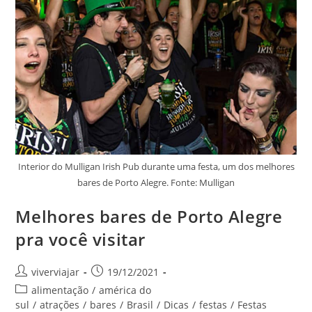
Interior do Mulligan Irish Pub durante uma festa, um dos melhores
bares de Porto Alegre. Fonte: Mulligan
Melhores bares de Porto Alegre
pra você visitar
Autor
Post
viverviajar
19/12/2021
do
publicado:
Categoria
alimentação
/
américa do
post:
do
sul
/
atrações
/
bares
/
Brasil
/
Dicas
/
festas
/
Festas