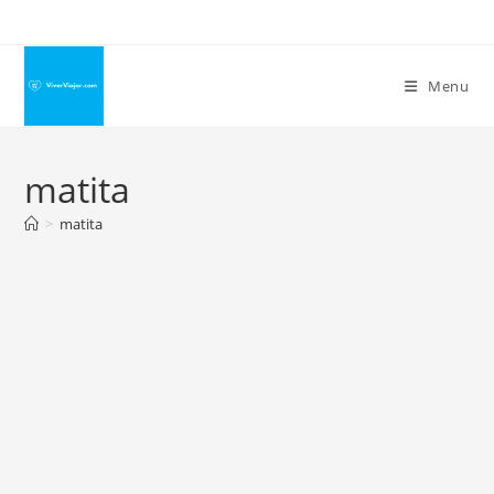
Ir
para
o
Menu
conteúdo
matita
>
matita