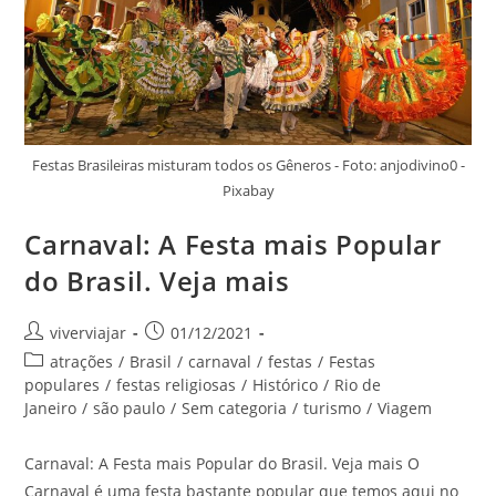
Festas Brasileiras misturam todos os Gêneros - Foto: anjodivino0 -
Pixabay
Carnaval: A Festa mais Popular
do Brasil. Veja mais
Autor
Post
viverviajar
01/12/2021
do
publicado:
Categoria
atrações
/
Brasil
/
carnaval
/
festas
/
Festas
post:
do
populares
/
festas religiosas
/
Histórico
/
Rio de
post:
Janeiro
/
são paulo
/
Sem categoria
/
turismo
/
Viagem
Carnaval: A Festa mais Popular do Brasil. Veja mais O
Carnaval é uma festa bastante popular que temos aqui no