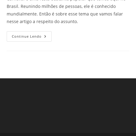
Brasil. Reunindo milhões de pessoas, ele é conhecido
mundialmente. Então é sobre esse tema que vamos falar
nesse artigo a respeito do assunto.
Carnaval:
Continue Lendo
A
Festa
Mais
Popular
Do
Brasil.
Veja
Mais