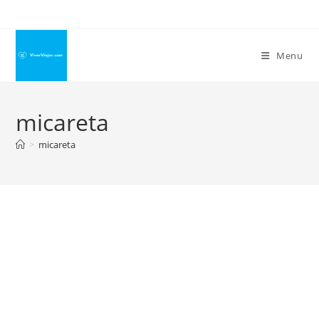
Ir
para
o
Menu
conteúdo
micareta
>
micareta