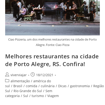
Ciao Pizzeria, um dos melhores restaurantes na cidade de Porto
Alegre. Fonte: Ciao Pizza
Melhores restaurantes na cidade
de Porto Alegre, RS. Confira!
Autor
Post
viverviajar
18/12/2021
do
publicado:
Categoria
alimentação
/
américa do
post:
do
sul
/
Brasil
/
comida
/
culinária
/
Dicas
/
gastronomia
/
Região
post:
Sul
/
Rio Grande do Sul
/
Sem
categoria
/
Sul
/
turismo
/
Viagem