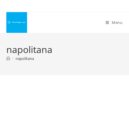
Ir
para
o
Menu
conteúdo
napolitana
>
napolitana