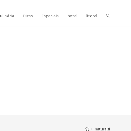
Alternar
ulinária
Dicas
Especiais
hotel
litoral
pesquisa
do
site
>
naturaisi