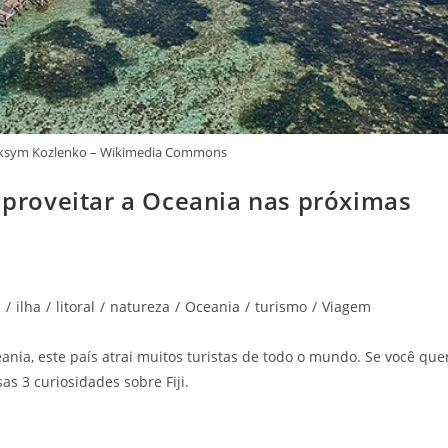
: Maksym Kozlenko – Wikimedia Commons
 aproveitar a Oceania nas próximas
i
/
ilha
/
litoral
/
natureza
/
Oceania
/
turismo
/
Viagem
ania, este país atrai muitos turistas de todo o mundo. Se você que
as 3 curiosidades sobre Fiji.