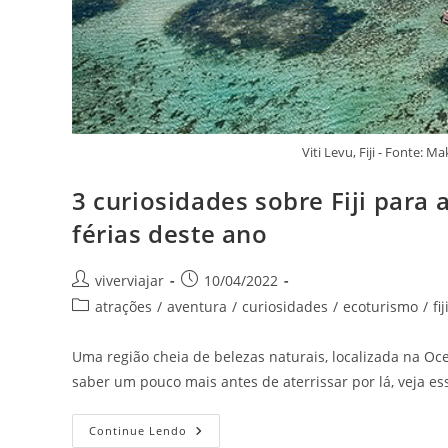
Viti Levu, Fiji - Fonte
3 curiosidades sobre Fiji para
férias deste ano
Autor
Post
viverviajar
10/04/2022
do
publicado:
Categoria
atrações
/
aventura
/
curiosidades
/
ecoturismo
/
fij
post:
do
post:
Uma região cheia de belezas naturais, localizada na Oce
saber um pouco mais antes de aterrissar por lá, veja ess
3
Continue Lendo
Curiosidades