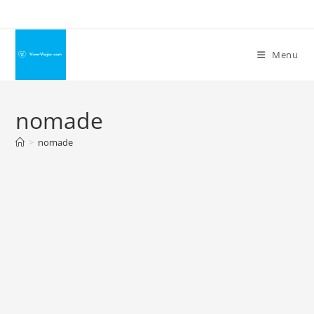
Ir
para
o
Menu
conteúdo
nomade
>
nomade