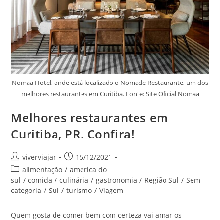
Nomaa Hotel, onde está localizado o Nomade Restaurante, um dos
melhores restaurantes em Curitiba. Fonte: Site Oficial Nomaa
Melhores restaurantes em
Curitiba, PR. Confira!
Autor
Post
viverviajar
15/12/2021
do
publicado:
Categoria
alimentação
/
américa do
post:
do
sul
/
comida
/
culinária
/
gastronomia
/
Região Sul
/
Sem
post:
categoria
/
Sul
/
turismo
/
Viagem
Quem gosta de comer bem com certeza vai amar os