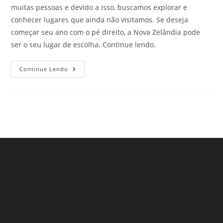
muitas pessoas e devido a isso, buscamos explorar e
conhecer lugares que ainda não visitamos. Se deseja
começar seu ano com o pé direito, a Nova Zelândia pode
ser o seu lugar de escolha. Continue lendo.
Réveillon
Continue Lendo
Na
Nova
Zelândia
Não
Pode
Ficar
Fora
Da
Sua
Lista