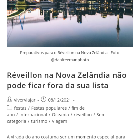
Preparativos para o Réveillon na Nova Zelândia - Foto:
@danfreemanphoto
Réveillon na Nova Zelândia não
pode ficar fora da sua lista
Autor
Post
viverviajar
08/12/2021
do
publicado:
Categoria
festas
/
Festas populares
/
fim de
post:
do
ano
/
internacional
/
Oceania
/
réveillon
/
Sem
post:
categoria
/
turismo
/
Viagem
A virada do ano costuma ser um momento especial para