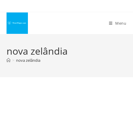
Ir
para
o
Menu
conteúdo
nova zelândia
>
nova zelândia