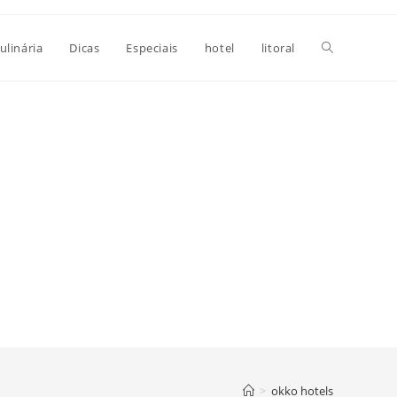
Alternar
ulinária
Dicas
Especiais
hotel
litoral
pesquisa
do
site
>
okko hotels