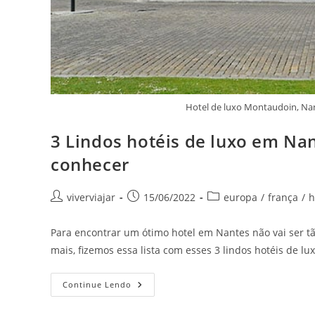
Hotel de luxo Montaudoin, Na
3 Lindos hotéis de luxo em Nan
conhecer
Autor
Post
Categoria
viverviajar
15/06/2022
europa
/
frança
/
h
do
publicado:
do
post:
post:
Para encontrar um ótimo hotel em Nantes não vai ser tã
mais, fizemos essa lista com esses 3 lindos hotéis de l
3
Continue Lendo
Lindos
Hotéis
De