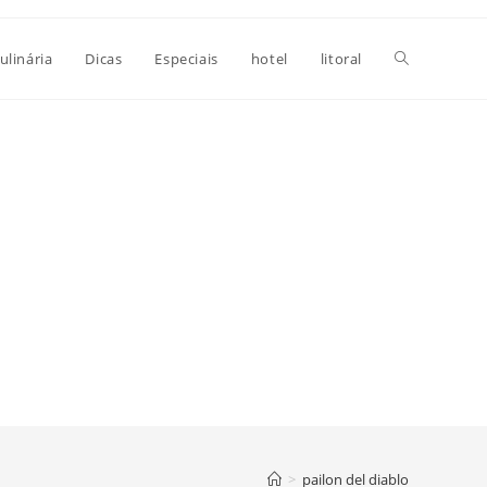
Alternar
ulinária
Dicas
Especiais
hotel
litoral
pesquisa
do
site
>
pailon del diablo