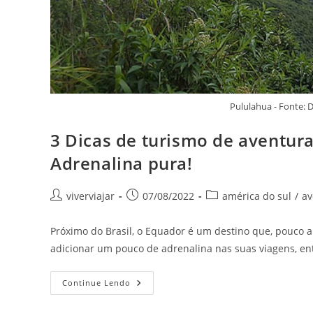
Pululahua - Fonte:
3 Dicas de turismo de aventur
Adrenalina pura!
Autor
Post
Categoria
viverviajar
07/08/2022
américa do sul
/
av
do
publicado:
do
post:
post:
Próximo do Brasil, o Equador é um destino que, pouco a
adicionar um pouco de adrenalina nas suas viagens, ent
3
Continue Lendo
Dicas
De
Turismo