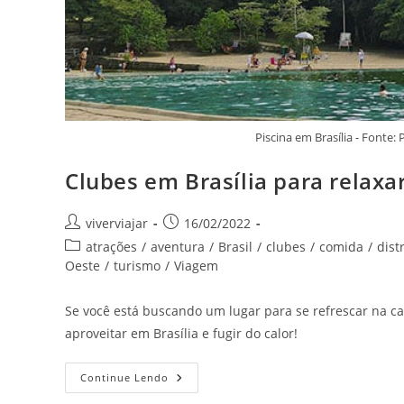
Piscina em Brasília - Fonte
Clubes em Brasília para relaxa
Autor
Post
viverviajar
16/02/2022
do
publicado:
Categoria
atrações
/
aventura
/
Brasil
/
clubes
/
comida
/
dist
post:
do
Oeste
/
turismo
/
Viagem
post:
Se você está buscando um lugar para se refrescar na capi
aproveitar em Brasília e fugir do calor!
Clubes
Continue Lendo
Em
Brasília