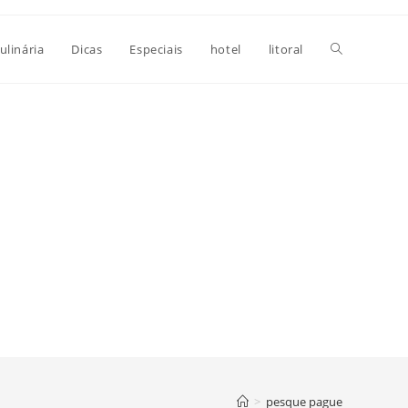
Alternar
ulinária
Dicas
Especiais
hotel
litoral
pesquisa
do
site
>
pesque pague