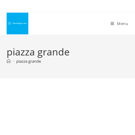
Ir
para
o
Menu
conteúdo
piazza grande
>
piazza grande