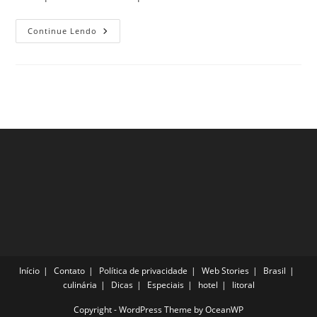
Pontos
Continue Lendo
Turísticos
Espetaculares
Em
Arezzo,
Itália
Que
Todo
Viajante
Ama
Conhecer
Início
Contato
Política de privacidade
Web Stories
Brasil
culinária
Dicas
Especiais
hotel
litoral
Copyright - WordPress Theme by OceanWP