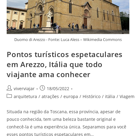
Duomo di Arezzo - Fonte: Luca Aless – Wikimedia Commons
Pontos turísticos espetaculares
em Arezzo, Itália que todo
viajante ama conhecer
Autor
Post
viverviajar
18/05/2022
do
publicado:
Categoria
arquitetura
/
atrações
/
europa
/
Histórico
/
itália
/
Viagem
post:
do
post:
Situada na região da Toscana, essa província, apesar de
pouco conhecida, tem uma beleza bastante original e
conhecê-la é uma experiência única. Separamos para você
esses pontos turísticos espetaculares em…