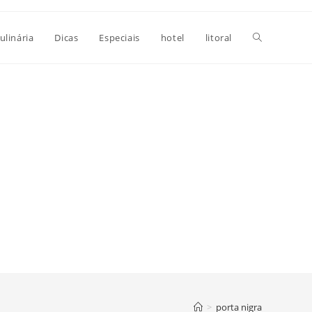
Alternar
ulinária
Dicas
Especiais
hotel
litoral
pesquisa
do
site
>
porta nigra