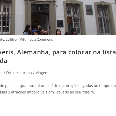
nte: Leiflive – Wikimedia Commons
eris, Alemanha, para colocar na list
ida
es
/
Dicas
/
europa
/
Viagem
do país e a qual possui uma série de atrações ligadas ao tempo do
ssas 3 atrações imperdíveis em Tréveris ao seu roteiro.