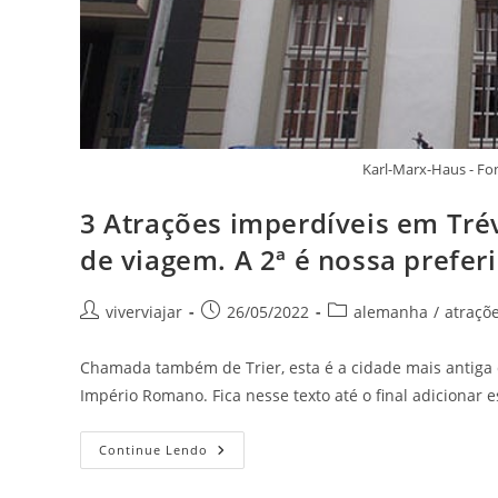
Karl-Marx-Haus - Fo
3 Atrações imperdíveis em Trév
de viagem. A 2ª é nossa prefer
Autor
Post
Categoria
viverviajar
26/05/2022
alemanha
/
atraçõ
do
publicado:
do
post:
post:
Chamada também de Trier, esta é a cidade mais antiga 
Império Romano. Fica nesse texto até o final adicionar e
3
Continue Lendo
Atrações
Imperdíveis
Em