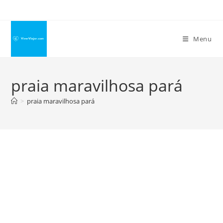
Ir
para
o
Menu
conteúdo
praia maravilhosa pará
>
praia maravilhosa pará