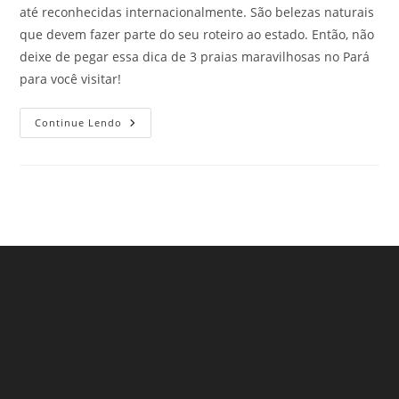
até reconhecidas internacionalmente. São belezas naturais
que devem fazer parte do seu roteiro ao estado. Então, não
deixe de pegar essa dica de 3 praias maravilhosas no Pará
para você visitar!
3
Continue Lendo
Praias
Maravilhosas
No
Pará
Que
São
O
Sonho
De
Qualquer
Amante
De
Viagem