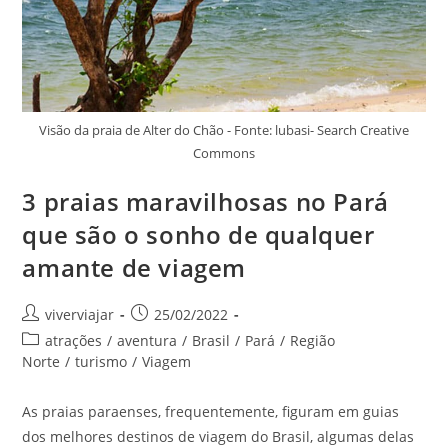
Visão da praia de Alter do Chão - Fonte: lubasi- Search Creative
Commons
3 praias maravilhosas no Pará
que são o sonho de qualquer
amante de viagem
Autor
Post
viverviajar
25/02/2022
do
publicado:
Categoria
atrações
/
aventura
/
Brasil
/
Pará
/
Região
post:
do
Norte
/
turismo
/
Viagem
post:
As praias paraenses, frequentemente, figuram em guias
dos melhores destinos de viagem do Brasil, algumas delas