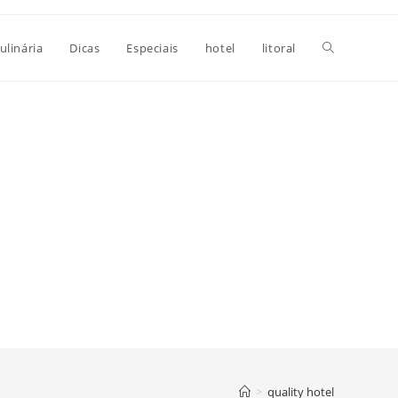
Alternar
ulinária
Dicas
Especiais
hotel
litoral
pesquisa
do
site
>
quality hotel