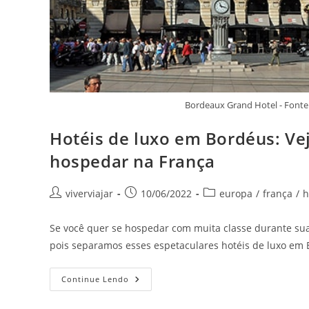
Bordeaux Grand Hotel - Fonte
Hotéis de luxo em Bordéus: Vej
hospedar na França
Autor
Post
Categoria
viverviajar
10/06/2022
europa
/
frança
/
h
do
publicado:
do
post:
post:
Se você quer se hospedar com muita classe durante sua 
pois separamos esses espetaculares hotéis de luxo em B
Hotéis
Continue Lendo
De
Luxo
Em